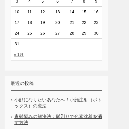
3
4
5
6
7
8
9
10
11
12
13
14
15
16
17
18
19
20
21
22
23
24
25
26
27
28
29
30
31
« 1月
最近の投稿
小顔になりたいあなたへ！小顔注射（ボト
ックス）の魔法
青髭悩みの解決法：髭剃りで色素沈着を消
す方法