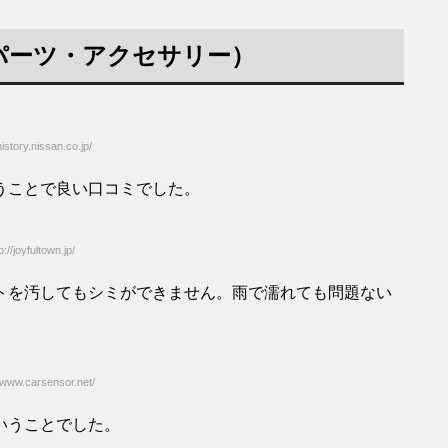
パーツ・アクセサリー）
story.nissan.co.jp/
うことで良い口コミでした。
/joyfultown.jp/
トを汚してもシミができません。雨で濡れても問題ない
www.carsensor.net/
いうことでした。