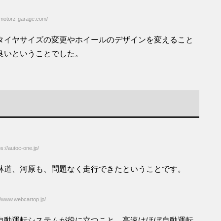
otorz-garage.com/
タイヤサイズの変更やホイールのデザインを変えること
良いということでした。
//autoc-one.jp/
林道、河原も、問題なく走行できたということです。
www.webcartop.jp/
自動運転システムが役に立つこと。高速はほぼ自動運転