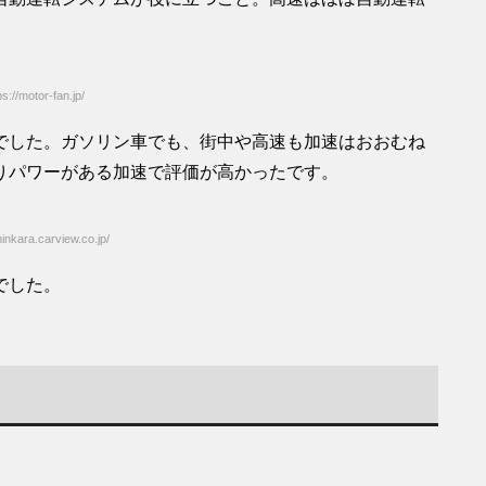
//motor-fan.jp/
でした。ガソリン車でも、街中や高速も加速はおおむね
りパワーがある加速で評価が高かったです。
nkara.carview.co.jp/
でした。