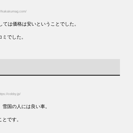
/kakakumag.com/
しては価格は安いということでした。
コミでした。
s://cobby.jp/
。雪国の人には良い車。
ことです。