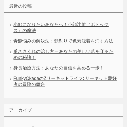
最近の投稿
小顔になりたいあなたへ！小顔注射（ボトック
ス）の魔法
青髭悩みの解決法：髭剃りで色素沈着を消す方法
爪ささくれの治し方 – あなたの美しい爪を守るた
めの秘訣！
身長治療方法：あなたの自信を高める一歩！
FunkyOkadaのZサーキットライフ: サーキット愛好
者の冒険の舞台
アーカイブ